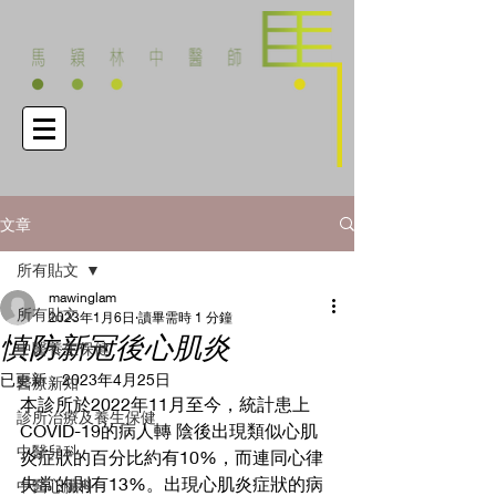
文章
所有貼文
mawinglam
所有貼文
2023年1月6日
讀畢需時 1 分鐘
慎防新冠後心肌炎
中醫養生保健
已更新：
2023年4月25日
醫療新知
本診所於2022年11月至今，統計患上
診所治療及養生保健
COVID-19的病人轉 陰後出現類似心肌
中醫兒科
炎症狀的百分比約有10%，而連同心律
失常的則有13%。出現心肌炎症狀的病
中醫心臟科