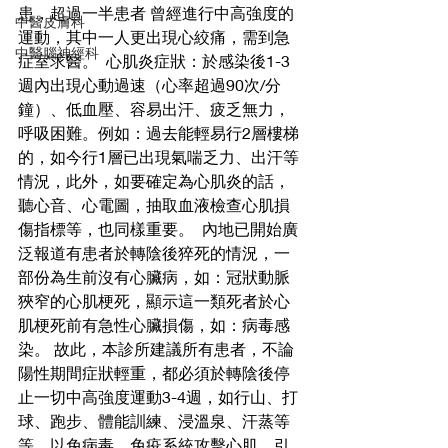
患，超過一半患者 曾經進行中高強度的
中醫皮膚科
運動，其中一人更出現心絞痛，需到急
中醫腦神經科
症室求醫。  心肌炎症狀：於感染後1-3
週內出現心動過速（心率超過90次/分
鐘）、低血壓、容易出汗、疲乏無力，
呼吸困難。例如：過去能輕易行2層樓梯
的，如今行1層已出現氣喘乏力、出汗等
情況，此外，如要確定為心肌炎的話，
聽心音、心電圖，抽取血液檢查心肌損
傷指標等，也同樣重要。  內地已開始廣
泛報道有患者於轉陰後猝死的情況，一
部份為生前沒有心臟病，如：冠狀動脈
狹窄的心肌梗死，顯示這一類死者於心
肌梗死前有急性心臟損傷，如：病毒感
染。 故此，本診所建議所有患者，不論
陽性期間症狀輕重，都必須於轉陰後停
止一切中高強度運動3-4週，如行山、打
球、跑步、體能訓練、浸溫泉、汗蒸等
等，以免病毒、免疫系統攻擊心肌，引