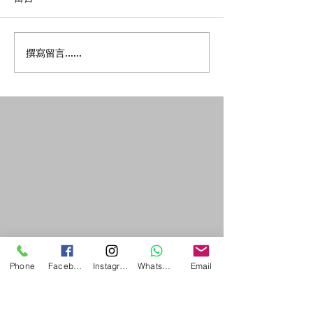
莫飛智教授與馬穎林醫師
中醫生活雜誌訪問
撰寫留言......
受邀於世界中醫藥針灸文
年6月---- 夏
化周演講
則
Phone
Facebook
Instagram
WhatsApp
Email