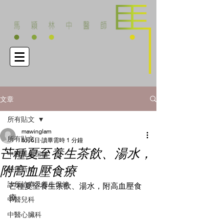
文章
所有貼文
mawinglam
所有貼文
6月6日
讀畢需時 1 分鐘
芒種夏至養生茶飲、湯水，
中醫養生保健
附高血壓食療
醫療新知
診所治療及養生保健
芒種夏至養生茶飲、湯水，附高血壓食
療
中醫兒科
中醫心臟科