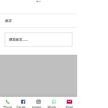
留言
中醫生活雜誌訪問 2026
感冒後兩周出現
撰寫留言......
年6月---- 夏日養心中醫法
難、乏力、頭暈
則
痛？ 很可能是
Phone
Facebook
Instagram
WhatsApp
Email