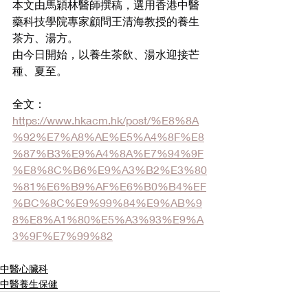
本文由馬穎林醫師撰稿，選用香港中醫
藥科技學院專家顧問王清海教授的養生
茶方、湯方。
由今日開始，以養生茶飲、湯水迎接芒
種、夏至。
全文：
https://www.hkacm.hk/post/%E8%8A
%92%E7%A8%AE%E5%A4%8F%E8
%87%B3%E9%A4%8A%E7%94%9F
%E8%8C%B6%E9%A3%B2%E3%80
%81%E6%B9%AF%E6%B0%B4%EF
%BC%8C%E9%99%84%E9%AB%9
8%E8%A1%80%E5%A3%93%E9%A
3%9F%E7%99%82
中醫心臟科
中醫養生保健