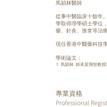
馬穎林醫師
從事中醫臨床十餘年。
學取得理學碩士學位
藥、針灸、推拿等治
現任香港中醫藥科技學
學術論文：
1. 馬穎林. 師承莫飛智教授
專業資格
Professional Regis