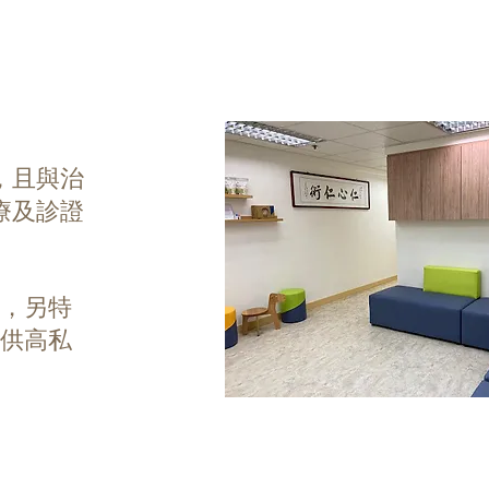
，且與治
療及診證
床，另特
提供高私