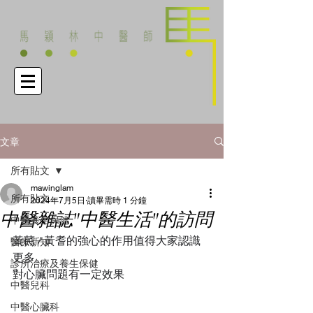
文章
所有貼文
mawinglam
所有貼文
2024年7月5日
讀畢需時 1 分鐘
中醫雜誌"中醫生活"的訪問
中醫養生保健
黃芪 / 黃耆的強心的作用值得大家認識
醫療新知
更多。
診所治療及養生保健
對心臟問題有一定效果
中醫兒科
中醫心臟科