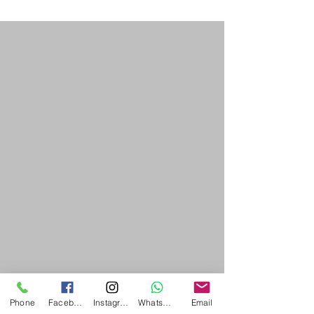
化周演講
則
Phone
Facebook
Instagram
WhatsApp
Email