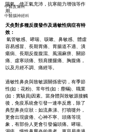
陽氣，使正氣充沛，抗寒能力增強等作
中醫皮膚科
用。
中醫腦神經科
天灸對多種反復發作及過敏性病症有特
效：
 氣管敏感、哮喘、咳嗽、鼻敏感、體虛
容易感冒、長期胃痛、胃腸道不適、潰
瘍病、長期反復腹瀉、風濕麻痹、關節
痛、虛寒頭痛、頸肩腰腿痛、胸腹痛，
以及月經不調、痛經等。
過敏性鼻炎與致敏源關係密切，有季節
性(如：花粉)、常年性(如：塵蟎)、職業
(如：實驗員)因素。當身體與致敏源接觸
後，免疫系統會引發一連串反應，除了
典型鼻炎症狀：如流鼻涕、打噴嚏外，
更會出現疲倦、心神不寧、頭痛等現
象，有部份人更會引發偏頭痛。哮喘、
濕疹、慢性鼻竇炎的患者，更容易患過