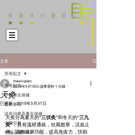
文章
所有貼文
mawinglam
所有貼文
2019年5月18日
讀畢需時 1 分鐘
天灸
中醫養生保健
已更新：
2019年5月31日
醫療新知
診所治療及養生保健
天灸分為夏天的“
三伏灸
”和冬天的“
三九
中醫兒科
灸
”，具有溫經通絡，祛風散寒，活血止
痛，調整臟腑功能，提高免疫力，扶助
中醫心臟科