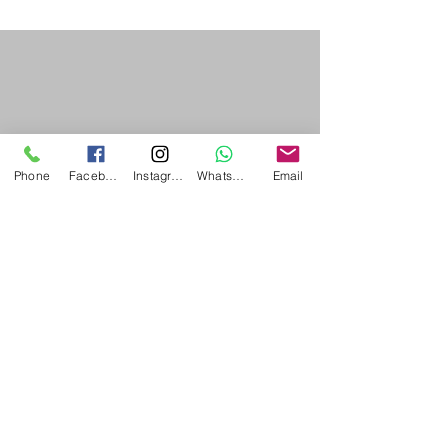
COVID、流感等)
cough) -----中醫的認識
升，2月中旬至3
及治法
峰，4月中旬逐漸
旬回...
Phone
Facebook
Instagram
WhatsApp
Email