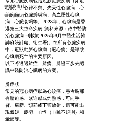
常見心臟疾病包括冠狀動脈疾病（如冠
中醫皮膚科
心病）、心律不齊、先天性心臟病、心
肌疾病、心臟瓣膜病、高血壓性心臟
中醫腦神經科
病、心臟衰竭等。2023年，心臟病是香
港第三大致命疾病 (資料來源：政中醫防
治心臟病-刊載於2025年6月中醫生活雜
誌府統計處、衞生署)。在所有心臟疾病
中，冠狀動脈心臟病（冠心病）是導致
心臟病死亡的主要原因。
以下將透過辨症、辨病、辨證三步去認
識中醫防治心臟病的方案。
辨症狀
常見的冠心病症狀為心絞痛，患者胸部
有壓迫感、緊迫感或灼熱感，可向手
臂、肩膀、頸部或下顎放射，還可能出
現氣短、疲勞、心悸（心跳不規則）和
暈眩等。