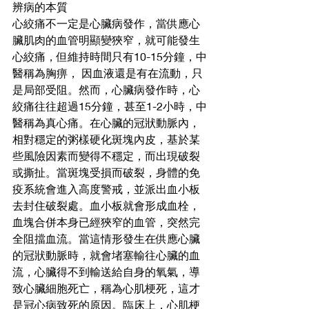
辨病的本質
心絞痛不一定是心臟病發作，當供應心
臟肌肉的血管明顯變狹窄，就可能發生
心絞痛，但維持時間只有10-15分鐘，中
醫稱為胸痹， 因血液還是有在流動，只
是局部受阻。然而，心臟病發作時，心
絞痛往往超過15分鐘，甚至1-2小時，中
醫稱為真心痛。在心臟的冠狀動脈內，
相對穩定的粥樣硬化斑塊內皮，基於某
些風險因素而變得不穩定，而出現破裂
或撕扯。當斑塊受損而破裂，身體的免
疫系統會進入高度警戒，並派出血小板
去封住破裂處。血小板就會形成血栓，
血塊合併本身已經狹窄的血管，突然完
全阻擋血流。當這情形發生在供應心臟
的冠狀動脈時，就會堵塞輸往心臟的血
流，心臟得不到輸送給自身的氧氣，導
致心臟細胞死亡，稱為心肌梗死，這才
是冠心病致死的原因。臨床上，心肌梗